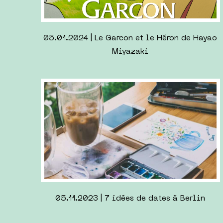
27.07.2023 | Retours du Berlink#3
01.04.2023 | Everything Everywhere All at
Once des Daniels