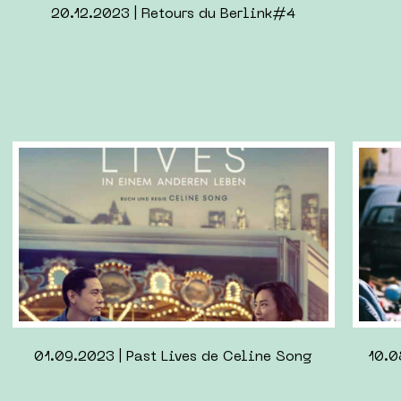
07.05.2023 | The Whale de Darren Aronofsky
0
26.02.2023 | Atelier écriture Ana Cazor
26.03