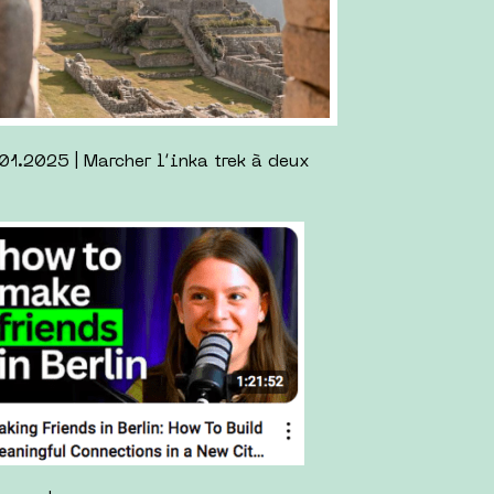
.2024 | Courir les 10km du Frauenlauf
3.01.2024 | Poor Things de Yórgos