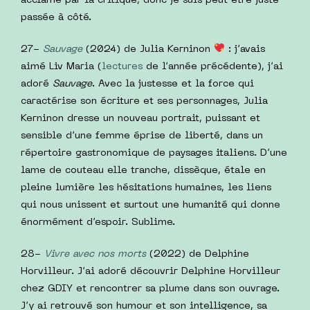
acclamé par la critique, donc je suis peut être juste
passée à côté.
27-
Sauvage
(2024) de Julia Kerninon
: j’avais
aimé Liv Maria (
lectures
de l’année précédente), j’ai
adoré
Sauvage
. Avec la justesse et la force qui
caractérise son écriture et ses personnages, Julia
Kerninon dresse un nouveau portrait, puissant et
sensible d’une femme éprise de liberté, dans un
répertoire gastronomique de paysages italiens. D’une
lame de couteau elle tranche, dissèque, étale en
pleine lumière les hésitations humaines, les liens
qui nous unissent et surtout une humanité qui donne
énormément d’espoir. Sublime.
28-
Vivre avec nos morts
(2022) de Delphine
Horvilleur. J’ai adoré découvrir Delphine Horvilleur
chez GDIY et rencontrer sa plume dans son ouvrage.
J’y ai retrouvé son humour et son intelligence, sa