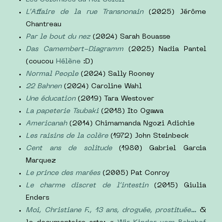
L’Affaire de la rue Transnonain
(2025) Jérôme
Chantreau
Par le bout du nez
(2024) Sarah Bouasse
Das Camembert-Diagramm
(2025) Nadia Pantel
(coucou
Hélène
:D)
Normal People
(2024) Sally Rooney
22 Bahnen
(2024) Caroline Wahl
Une éducation
(2019) Tara Westover
La papeterie Tsubaki
(2018) Ito Ogawa
Americanah
(2014) Chimamanda Ngozi Adichie
Les raisins de la colère
(1972) John Steinbeck
Cent ans de solitude
(1980) Gabriel Garcia
Marquez
Le prince des marées
(2005) Pat Conroy
Le charme discret de l’intestin
(2015) Giulia
Enders
Moi, Christiane F., 13 ans, droguée, prostituée…
&