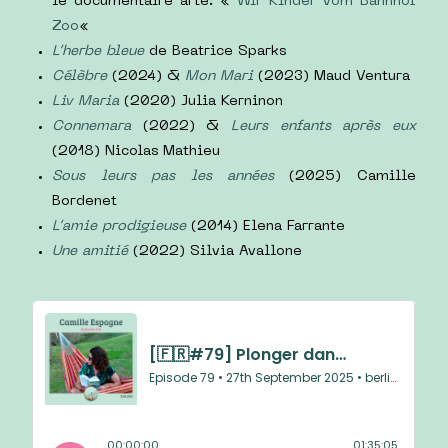
le documentaire arte: «
Wir Kinder vom Bahnhof
Zoo
«
L’herbe bleue
de Beatrice Sparks
Célèbre
(2024) &
Mon Mari
(2023) Maud Ventura
Liv Maria
(2020) Julia Kerninon
Connemara
(2022) &
Leurs enfants après eux
(2018) Nicolas Mathieu
Sous leurs pas les années
(2025) Camille
Bordenet
L’amie prodigieuse
(2014) Elena Farrante
Une amitié
(2022) Silvia Avallone