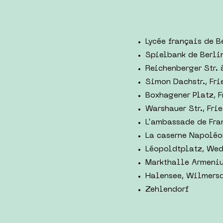
Lycée français de B
Spielbank de Berli
Reichenberger Str. 
Simon Dachstr., Fri
Boxhagener Platz, 
Warshauer Str., Fri
L’ambassade de Fran
La caserne Napoléo
Léopoldtplatz, We
Markthalle Armeni
Halensee, Wilmersd
Zehlendorf