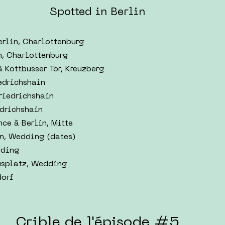
Spotted in Berlin
erlin, Charlottenburg
n, Charlottenburg
à Kottbusser Tor, Kreuzberg
edrichshain
Friedrichshain
edrichshain
ce à Berlin, Mitte
n, Wedding (dates)
dding
usplatz, Wedding
orf
Crible de l'épisode #5