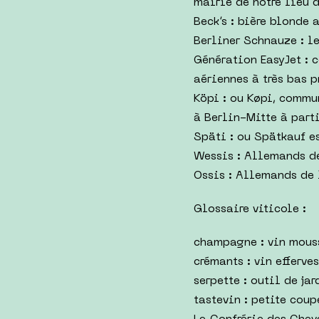
mairie de notre lieu 
Beck’s : bière blonde
Berliner Schnauze : l
Génération EasyJet : 
aériennes à très bas p
Köpi : ou Køpi, commu
à Berlin-Mitte à part
Späti : ou Spätkauf e
Wessis : Allemands de
Ossis : Allemands de 
Glossaire viticole :
champagne : vin mous
crémants : vin efferv
serpette : outil de ja
tastevin : petite coup