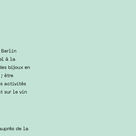
 Berlin
el à la
des bijoux en
; être
s activités
t sur le vin
auprès de la