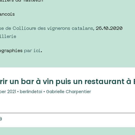
aliers du Tastevin
rancois
e de Collioure des vignerons catalans
, 26.10.2020
aillerie
tographies
par ici
.