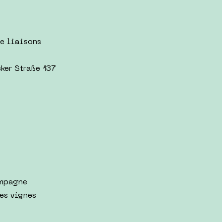
de liaisons
ker Straße 137
ampagne
les vignes